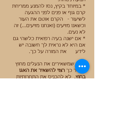
תנועה נינוחה.
* במיוחד בקיץ, נסו להמנע ממריחת
קרם גוף או פנים לפני ההגעה
לשיעור - הקרם אוטם את העור
וכשאנו מזיעים (ואנחנו מזיעים...) זה
לא נעים.
* אם ישנה בעיה רפואית כלשהי גם
אם היא לא נראית לך חשובה יש
לידע את המורה על כך.
*כפי שמשאירים את הנעלים מחוץ
לחדר כך
רצוי להשאיר את האגו
בחוץ
. לא להכניס את התחרותיות
לשיעור. אנו צריכים להיות קשובים
לעצמינו ולגופינו, להתרכז ולהתכנס
לתוכנו, זה לא חשוב מה אחרים
מצליחים לעשות. כל אחד מתקדם
בקצב שלו.
*אם כואב ולא נעים אז לעצור ולנוח.
מאוד חשוב להיות קשובים לגוף
ולשים לב ליכולות שלנו ולחוש מתי