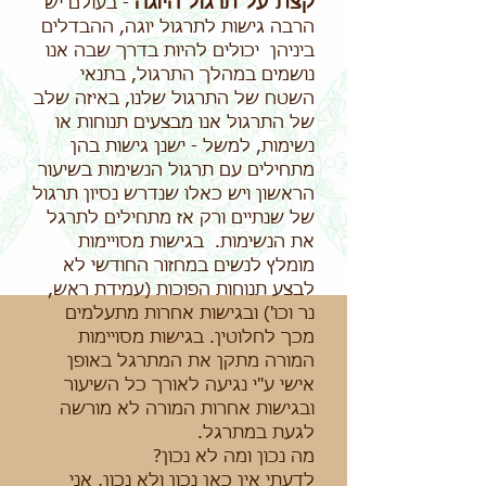
קצת על תרגול היוגה
- בעולם יש
הרבה גישות לתרגול יוגה, ההבדלים
ביניהן יכולים להיות בדרך שבה אנו
נושמים במהלך התרגול, בתנאי
השטח של התרגול שלנו, באיזה שלב
של התרגול אנו מבצעים תנוחות או
נשימות, למשל - ישנן גישות בהן
מתחילים עם תרגול הנשימות בשיעור
הראשון ויש כאלו שנדרש נסיון תרגול
של שנתיים ורק אז מתחילים לתרגל
את הנשימות. בגישות מסויימות
מומלץ לנשים במחזור החודשי לא
לבצע תנוחות הפוכות (עמידת ראש,
נר וכו') ובגישות אחרות מתעלמים
מכך לחלוטין. בגישות מסויימות
המורה מתקן את המתרגל באופן
אישי ע"י נגיעה לאורך כל השיעור
ובגישות אחרות המורה לא מורשה
לגעת במתרגל.
מה נכון ומה לא נכון?
לדעתי אין כאן נכון ולא נכון, אני